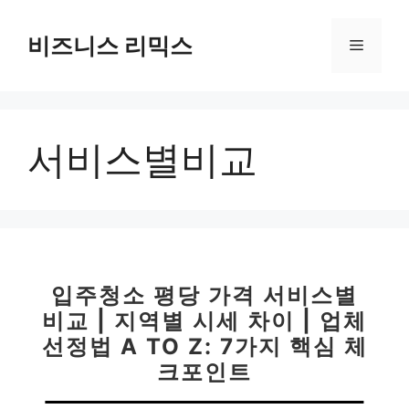
컨
텐
비즈니스 리믹스
메
츠
로
뉴
건
너
서비스별비교
뛰
기
입주청소 평당 가격 서비스별
비교 | 지역별 시세 차이 | 업체
선정법 A TO Z: 7가지 핵심 체
크포인트