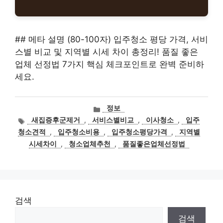
## 메타 설명 (80-100자) 입주청소 평당 가격, 서비
스별 비교 및 지역별 시세 차이 총정리! 품질 좋은
업체 선정법 7가지 핵심 체크포인트로 완벽 준비하
세요.
카
정보
테
태
새집증후군제거
,
서비스별비교
,
이사청소
,
입주
고
그
청소견적
,
입주청소비용
,
입주청소평당가격
,
지역별
리
시세차이
,
청소업체추천
,
품질좋은업체선정법
검색
검색