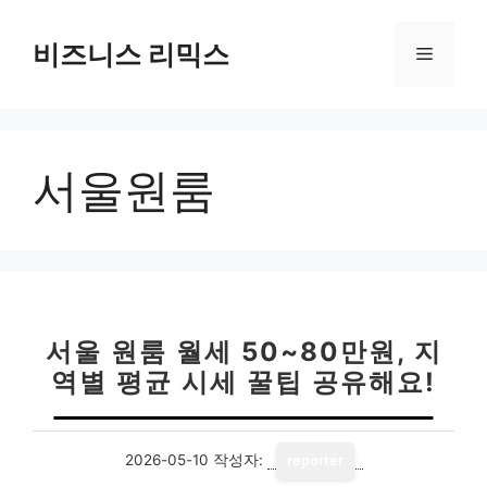
컨
텐
비즈니스 리믹스
메
츠
로
뉴
건
너
서울원룸
뛰
기
서울 원룸 월세 50~80만원, 지
역별 평균 시세 꿀팁 공유해요!
2026-05-10
작성자:
reporter