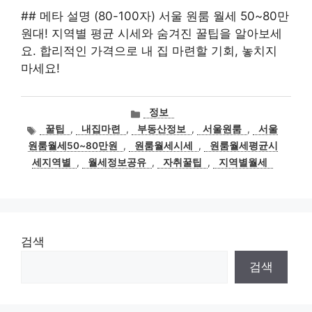
## 메타 설명 (80-100자) 서울 원룸 월세 50~80만
원대! 지역별 평균 시세와 숨겨진 꿀팁을 알아보세
요. 합리적인 가격으로 내 집 마련할 기회, 놓치지
마세요!
카
정보
테
태
꿀팁
,
내집마련
,
부동산정보
,
서울원룸
,
서울
고
그
원룸월세50~80만원
,
원룸월세시세
,
원룸월세평균시
리
세지역별
,
월세정보공유
,
자취꿀팁
,
지역별월세
검색
검색