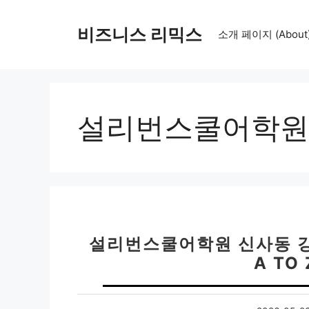
컨
텐
비즈니스 리믹스
소개 페이지 (About
츠
로
건
너
뛰
설리번스쿨어학원
기
설리번스쿨어학원 신사동 강
A TO