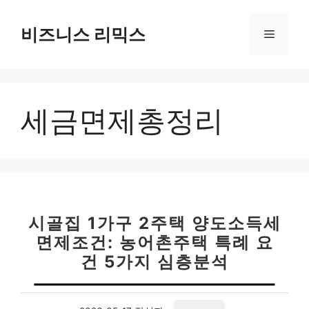
컨
텐
비즈니스 리믹스
메
츠
로
뉴
건
너
세금면제총정리
뛰
기
시골집 1가구 2주택 양도소득세
면제조건: 농어촌주택 특례 요
건 5가지 심층분석