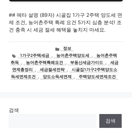
## 메타 설명 (89자) 시골집 1가구 2주택 양도세 면
제 조건, 농어촌주택 특례 요건 5가지 심층 분석! 조
건 충족 시 세금 절세 혜택을 놓치지 마세요.
카
정보
테
태
1가구2주택세금
,
농어촌주택양도세
,
농어촌주택
고
그
취득
,
농어촌주택특례요건
,
부동산세금가이드
,
세금
리
면제총정리
,
세금절세전략
,
시골집1가구2주택양도소
득세면제조건
,
양도소득세면제
,
주택양도세면제조건
검색
검색