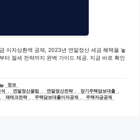
입금 이자상환액 공제, 2023년 연말정산 세금 혜택을 놓
부터 절세 전략까지 완벽 가이드 제공. 지금 바로 확인
카
정보
테
분석
,
연말정산꿀팁
,
연말정산전략
,
장기주택담보대출
,
고
,
재테크전략
,
주택담보대출이자공제
,
주택자금공제
리