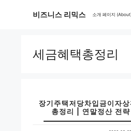
컨
텐
비즈니스 리믹스
소개 페이지 (About
츠
로
건
너
뛰
세금혜택총정리
기
장기주택저당차입금이자상환
총정리 | 연말정산 전략