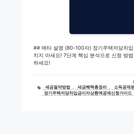
## 메타 설명 (80-100자) 장기주택저당차
치지 마세요! 7단계 핵심 분석으로 신청 방법
하세요!
태
세금절약방법
,
세금혜택총정리
,
소득공제
그
장기주택저당차입금이자상환액공제신청가이드