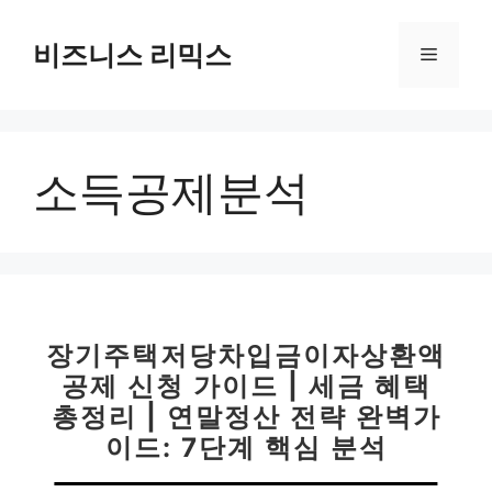
컨
텐
비즈니스 리믹스
메
츠
로
뉴
건
너
소득공제분석
뛰
기
장기주택저당차입금이자상환액
공제 신청 가이드 | 세금 혜택
총정리 | 연말정산 전략 완벽가
이드: 7단계 핵심 분석