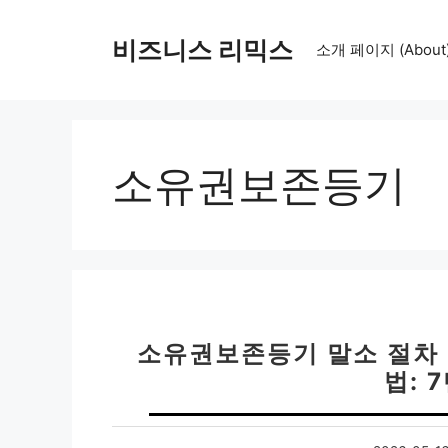
컨
텐
비즈니스 리믹스
소개 페이지 (About
츠
로
건
너
뛰
소유권보존등기
기
소유권보존등기 말소 절차 
법: 