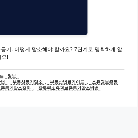
보존등기, 어떻게 말소해야 할까요? 7단계로 명확하게 알
세요!
카
정보
테
방법
,
부동산등기말소
,
부동산법률가이드
,
소유권보존등
고
보존등기말소절차
,
잘못된소유권보존등기말소방법
리