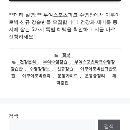
**메타 설명:** 부여스포츠파크 수영장에서 아쿠아
로빅 신규 강습반을 모집합니다! 건강과 재미를 동
시에 잡는 5가지 특별 혜택을 확인하고 지금 바로
신청하세요!
카
정보
테
태
건강분석
,
부여수영강습
,
부여스포츠파크수영장
고
그
강습반
,
수영장정보
,
신규강습
,
아쿠아로빅신규반모
리
집
,
아쿠아로빅효과
,
운동가이드
,
운동총정리
,
체
력증진
검색
검색