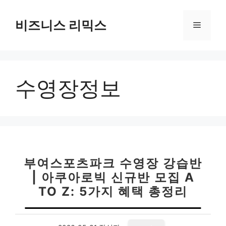
컨
텐
비즈니스 리믹스
메
츠
로
뉴
건
너
수영장정보
뛰
기
부여스포츠파크 수영장 강습반
| 아쿠아로빅 신규반 모집 A
TO Z: 5가지 혜택 총정리