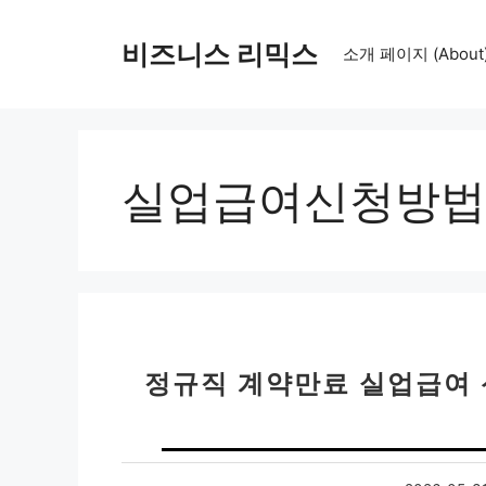
컨
텐
비즈니스 리믹스
소개 페이지 (About
츠
로
건
너
뛰
실업급여신청방법
기
정규직 계약만료 실업급여 신