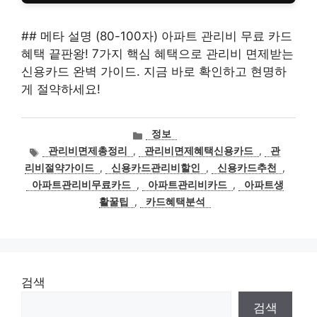
## 메타 설명 (80-100자) 아파트 관리비 무료 카드
혜택 끝판왕! 7가지 핵심 혜택으로 관리비 면제받는
신용카드 완벽 가이드. 지금 바로 확인하고 현명하
게 절약하세요!
카
정보
테
태
관리비면제총정리
,
관리비면제혜택신용카드
,
관
고
그
리비절약가이드
,
신용카드관리비할인
,
신용카드추천
,
리
아파트관리비무료카드
,
아파트관리비카드
,
아파트생
활꿀팁
,
카드혜택분석
검색
검색