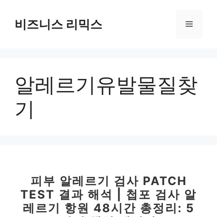
컨
텐
비즈니스 리믹스
메
츠
로
뉴
건
너
알레르기유발물질찾
뛰
기
기
피부 알레르기 검사 PATCH
TEST 결과 해석 | 첩포 검사 알
레르기 항원 48시간 총정리: 5