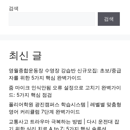
검색
검색
최신 글
영월종합운동장 수영장 강습반 신규모집: 초보/중급
자를 위한 5가지 핵심 완벽가이드
줌 마이크 인식안됨 오류 설정으로 고치기 완벽가이
드: 5가지 핵심 점검
폴리어학원 광진캠퍼스 학습시스템 | 레벨별 맞춤형
영어 커리큘럼 7단계 완벽가이드
교통사고 트라우마 극복하는 방법 | 다시 운전대 잡
기 위한 심리 치료 A to Z: 5가지 핵심 솔루션