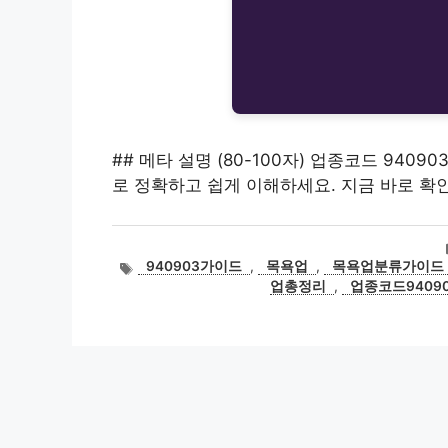
## 메타 설명 (80-100자) 업종코드 940
로 정확하고 쉽게 이해하세요. 지금 바로 확
태
940903가이드
,
목욕업
,
목욕업분류가이드
그
업총정리
,
업종코드9409