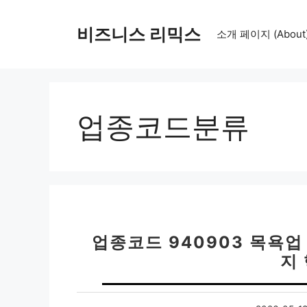
컨
텐
비즈니스 리믹스
소개 페이지 (About
츠
로
건
너
뛰
업종코드분류
기
업종코드 940903 목욕업
지