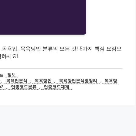
903 목욕업, 목욕탕업 분류의 모든 것! 5가지 핵심 요점으
인하세요!
카
정보
테
,
목욕업분석
,
목욕탕업
,
목욕탕업분석총정리
,
목욕탕
고
03
,
업종코드분류
,
업종코드체계
리