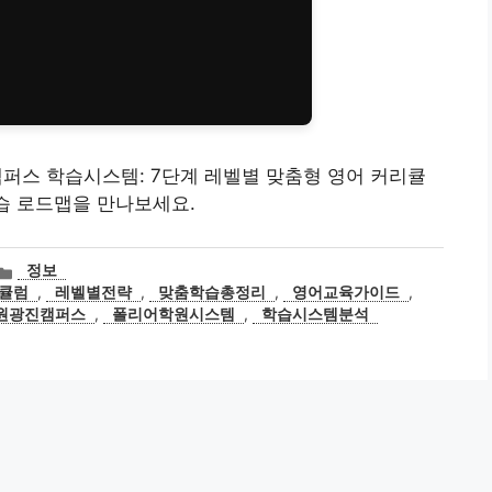
광진캠퍼스 학습시스템: 7단계 레벨별 맞춤형 영어 커리큘
학습 로드맵을 만나보세요.
카
정보
테
큘럼
,
레벨별전략
,
맞춤학습총정리
,
영어교육가이드
,
고
원광진캠퍼스
,
폴리어학원시스템
,
학습시스템분석
리