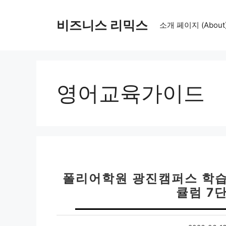
컨
텐
비즈니스 리믹스
소개 페이지 (About
츠
로
건
너
뛰
영어교육가이드
기
폴리어학원 광진캠퍼스 학습
큘럼 7