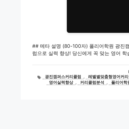
## 메타 설명 (80-100자) 폴리어학원 
럼으로 실력 향상! 당신에게 꼭 맞는 영어 
태
광진캠퍼스커리큘럼
,
레벨별맞춤형영어커리
그
영어실력향상
,
커리큘럼분석
,
폴리어학