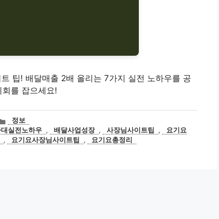
사이트 팁! 배달매출 2배 올리는 7가지 실전 노하우를 공
기회를 잡으세요!
카
정보
테
증대실전노하우
,
배달사업성장
,
사장님사이트팁
,
요기요
고
,
요기요사장님사이트팁
,
요기요총정리
리