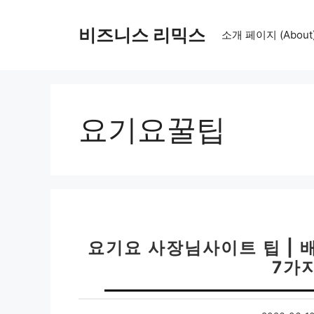
컨
텐
비즈니스 리믹스
소개 페이지 (About
츠
로
건
너
뛰
요기요꿀팁
기
요기요 사장님사이트 팁 | 배
7가