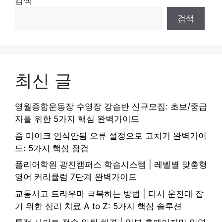
검색
검색
최신 글
영월종합운동장 수영장 강습반 신규모집: 초보/중급
자를 위한 5가지 핵심 완벽가이드
줌 마이크 인식안됨 오류 설정으로 고치기 완벽가이
드: 5가지 핵심 점검
폴리어학원 광진캠퍼스 학습시스템 | 레벨별 맞춤형
영어 커리큘럼 7단계 완벽가이드
교통사고 트라우마 극복하는 방법 | 다시 운전대 잡
기 위한 심리 치료 A to Z: 5가지 핵심 솔루션