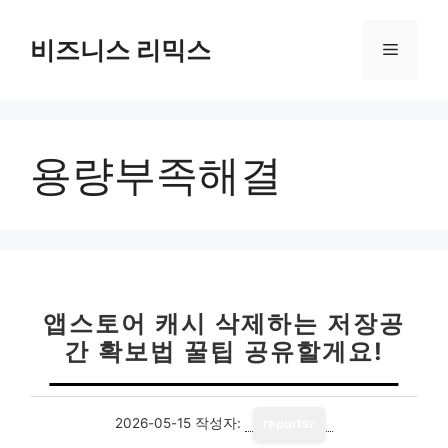
컨
텐
비즈니스 리믹스
메
츠
로
뉴
건
너
용량부족해결
뛰
기
앱스토어 캐시 삭제하는 저장공
간 확보법 꿀팁 공유할게요!
2026-05-15
작성자:
reporter