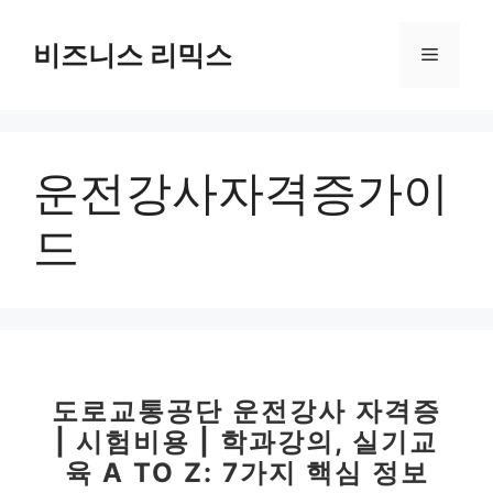
컨
텐
비즈니스 리믹스
메
츠
로
뉴
건
너
운전강사자격증가이
뛰
기
드
도로교통공단 운전강사 자격증
| 시험비용 | 학과강의, 실기교
육 A TO Z: 7가지 핵심 정보