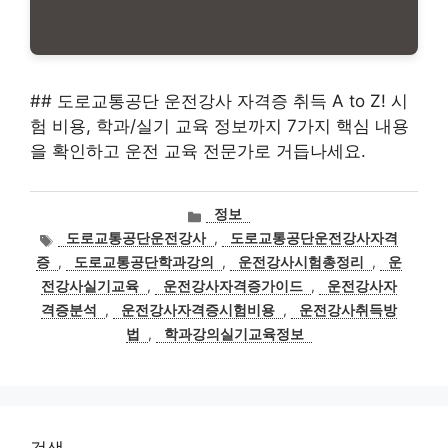
## 도로교통공단 운전강사 자격증 취득 A to Z! 시
험 비용, 학과/실기 교육 정보까지 7가지 핵심 내용
을 확인하고 운전 교육 전문가로 거듭나세요.
카
정보
테
태
도로교통공단운전강사
,
도로교통공단운전강사자격
고
그
증
,
도로교통공단학과강의
,
운전강사시험총정리
,
운
리
전강사실기교육
,
운전강사자격증가이드
,
운전강사자
격증분석
,
운전강사자격증시험비용
,
운전강사취득방
법
,
학과강의실기교육정보