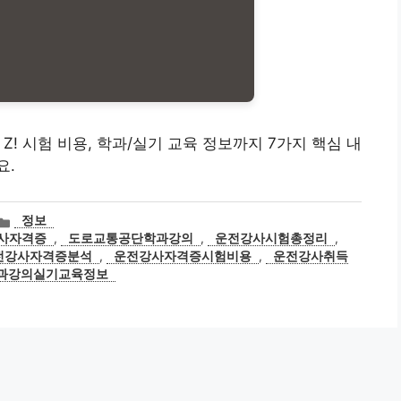
 Z! 시험 비용, 학과/실기 교육 정보까지 7가지 핵심 내
요.
카
정보
테
사자격증
,
도로교통공단학과강의
,
운전강사시험총정리
,
고
전강사자격증분석
,
운전강사자격증시험비용
,
운전강사취득
리
과강의실기교육정보