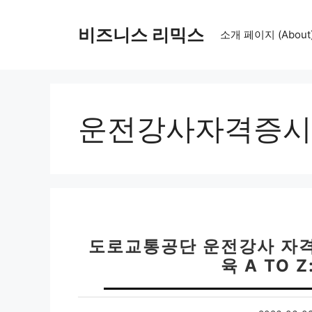
컨
텐
비즈니스 리믹스
소개 페이지 (About
츠
로
건
너
뛰
운전강사자격증시
기
도로교통공단 운전강사 자격증
육 A TO 