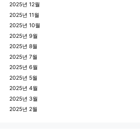
2025년 12월
2025년 11월
2025년 10월
2025년 9월
2025년 8월
2025년 7월
2025년 6월
2025년 5월
2025년 4월
2025년 3월
2025년 2월