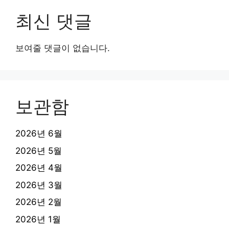
최신 댓글
보여줄 댓글이 없습니다.
보관함
2026년 6월
2026년 5월
2026년 4월
2026년 3월
2026년 2월
2026년 1월