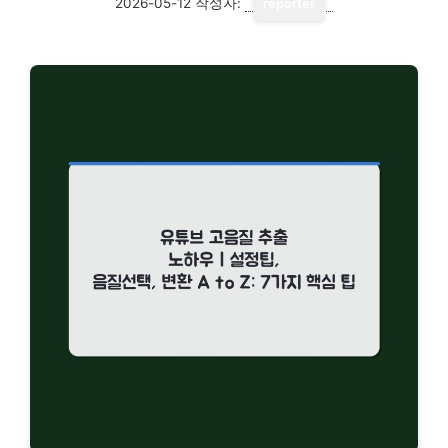
2026-05-12
작성자:
reporter