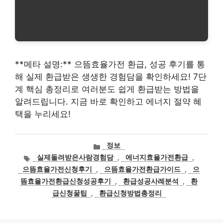
**메타 설명:** 으뜸효율가전 환급, 성공 후기를 통
해 실제 환급받은 생생한 경험담을 확인하세요! 7단
계 핵심 총정리로 여러분도 쉽게 환급받는 방법을
알려드립니다. 지금 바로 확인하고 에너지 절약 혜
택을 누리세요!
카
정보
테
태
실제돌려받은사람경험담
,
에너지효율가전환급
,
고
그
으뜸효율가전신청후기
,
으뜸효율가전환급가이드
,
으
리
뜸효율가전환급신청성공후기
,
환급성공사례분석
,
환
급신청꿀팁
,
환급신청방법총정리