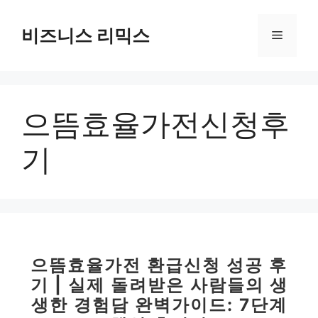
컨
텐
비즈니스 리믹스
메
츠
로
뉴
건
너
으뜸효율가전신청후
뛰
기
기
으뜸효율가전 환급신청 성공 후
기 | 실제 돌려받은 사람들의 생
생한 경험담 완벽가이드: 7단계