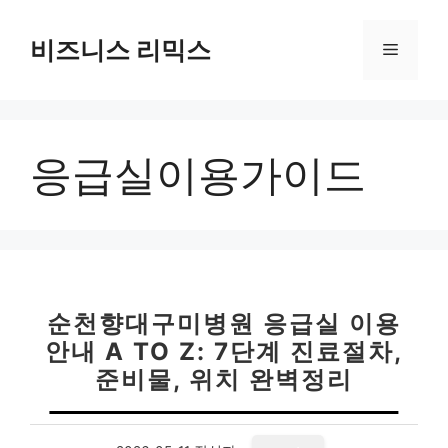
컨
텐
비즈니스 리믹스
메
츠
로
뉴
건
너
응급실이용가이드
뛰
기
순천향대구미병원 응급실 이용
안내 A TO Z: 7단계 진료절차,
준비물, 위치 완벽정리