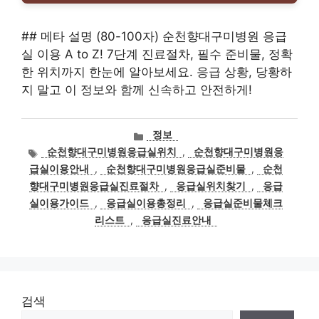
## 메타 설명 (80-100자) 순천향대구미병원 응급
실 이용 A to Z! 7단계 진료절차, 필수 준비물, 정확
한 위치까지 한눈에 알아보세요. 응급 상황, 당황하
지 말고 이 정보와 함께 신속하고 안전하게!
카
정보
테
태
순천향대구미병원응급실위치
,
순천향대구미병원응
고
그
급실이용안내
,
순천향대구미병원응급실준비물
,
순천
리
향대구미병원응급실진료절차
,
응급실위치찾기
,
응급
실이용가이드
,
응급실이용총정리
,
응급실준비물체크
리스트
,
응급실진료안내
검색