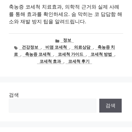
축농증 코세척 치료효과, 의학적 근거와 실제 사례
를 통해 효과를 확인하세요. 숨 막히는 코 답답함 해
소와 재발 방지 팁을 알려드립니다.
카
정보
테
태
건강정보
,
비염 코세척
,
의료상담
,
축농증 치
고
그
료
,
축농증 코세척
,
코세척 가이드
,
코세척 방법
,
리
코세척 효과
,
코세척 후기
검색
검색