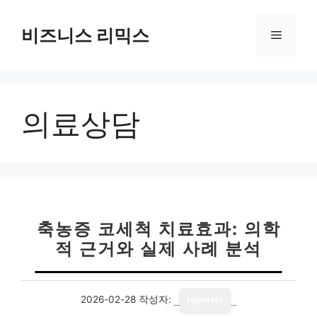
컨
텐
비즈니스 리믹스
메
츠
로
뉴
건
너
의료상담
뛰
기
축농증 코세척 치료효과: 의학
적 근거와 실제 사례 분석
2026-02-28
작성자:
reporter