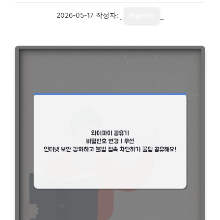
2026-05-17
작성자:
reporter