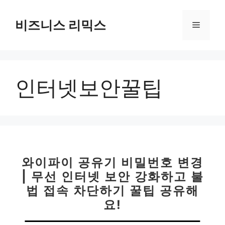
컨
텐
비즈니스 리믹스
메
츠
로
뉴
건
너
인터넷보안꿀팁
뛰
기
와이파이 공유기 비밀번호 변경
| 무선 인터넷 보안 강화하고 불
법 접속 차단하기 꿀팁 공유해
요!