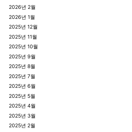
2026년 2월
2026년 1월
2025년 12월
2025년 11월
2025년 10월
2025년 9월
2025년 8월
2025년 7월
2025년 6월
2025년 5월
2025년 4월
2025년 3월
2025년 2월