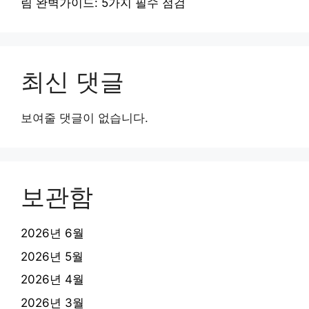
림 완벽가이드: 5가지 필수 점검
최신 댓글
보여줄 댓글이 없습니다.
보관함
2026년 6월
2026년 5월
2026년 4월
2026년 3월