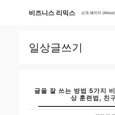
컨
텐
비즈니스 리믹스
소개 페이지 (About
츠
로
건
너
뛰
일상글쓰기
기
글을 잘 쓰는 방법 5가지 비
상 훈련법, 친