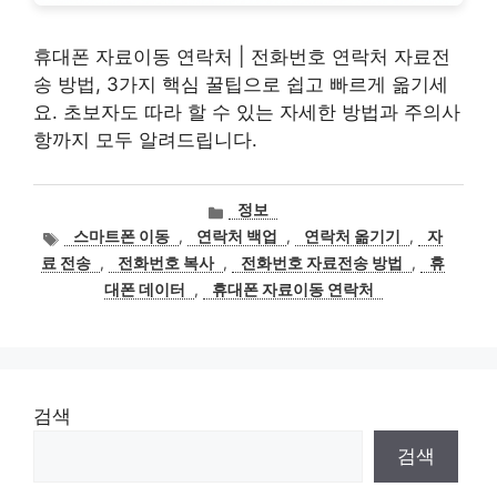
휴대폰 자료이동 연락처 | 전화번호 연락처 자료전
송 방법, 3가지 핵심 꿀팁으로 쉽고 빠르게 옮기세
요. 초보자도 따라 할 수 있는 자세한 방법과 주의사
항까지 모두 알려드립니다.
카
정보
테
태
스마트폰 이동
,
연락처 백업
,
연락처 옮기기
,
자
고
그
료 전송
,
전화번호 복사
,
전화번호 자료전송 방법
,
휴
리
대폰 데이터
,
휴대폰 자료이동 연락처
검색
검색