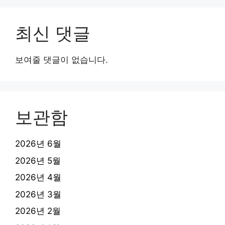
최신 댓글
보여줄 댓글이 없습니다.
보관함
2026년 6월
2026년 5월
2026년 4월
2026년 3월
2026년 2월