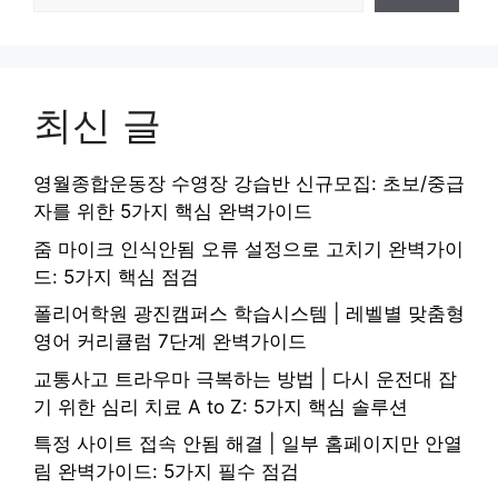
최신 글
영월종합운동장 수영장 강습반 신규모집: 초보/중급
자를 위한 5가지 핵심 완벽가이드
줌 마이크 인식안됨 오류 설정으로 고치기 완벽가이
드: 5가지 핵심 점검
폴리어학원 광진캠퍼스 학습시스템 | 레벨별 맞춤형
영어 커리큘럼 7단계 완벽가이드
교통사고 트라우마 극복하는 방법 | 다시 운전대 잡
기 위한 심리 치료 A to Z: 5가지 핵심 솔루션
특정 사이트 접속 안됨 해결 | 일부 홈페이지만 안열
림 완벽가이드: 5가지 필수 점검