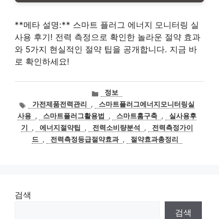
**메타 설명:** 스마트 플러그 에너지 모니터링 실
사용 후기! 전력 측정으로 확인한 놀라운 절약 효과
와 5가지 현실적인 절약 팁을 공개합니다. 지금 바
로 확인하세요!
카
정보
테
태
가전제품전력관리
,
스마트플러그에너지모니터링실
고
그
사용
,
스마트플러그활용법
,
스마트홈구축
,
실사용후
리
기
,
에너지절약팁
,
전력소비량분석
,
전력측정가이
드
,
전력측정등급절약효과
,
절약효과총정리
검색
검색