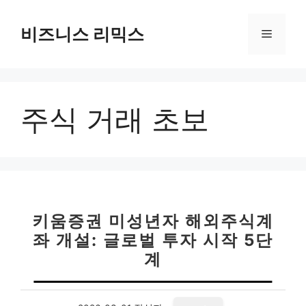
컨
텐
비즈니스 리믹스
메
츠
로
뉴
건
너
주식 거래 초보
뛰
기
키움증권 미성년자 해외주식계
좌 개설: 글로벌 투자 시작 5단
계