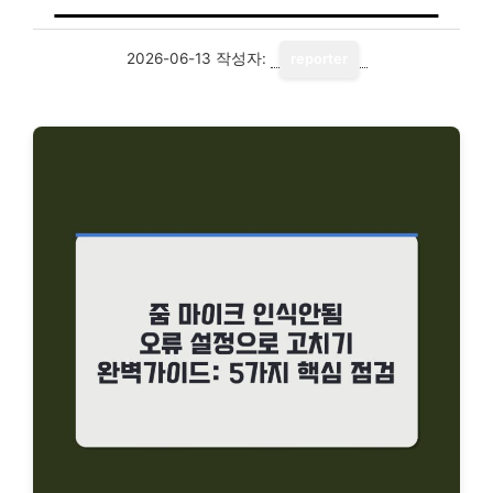
2026-06-13
작성자:
reporter