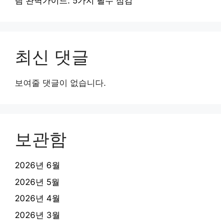
림 완벽가이드: 5가지 필수 점검
최신 댓글
보여줄 댓글이 없습니다.
보관함
2026년 6월
2026년 5월
2026년 4월
2026년 3월