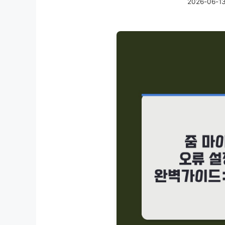
2026-06-1