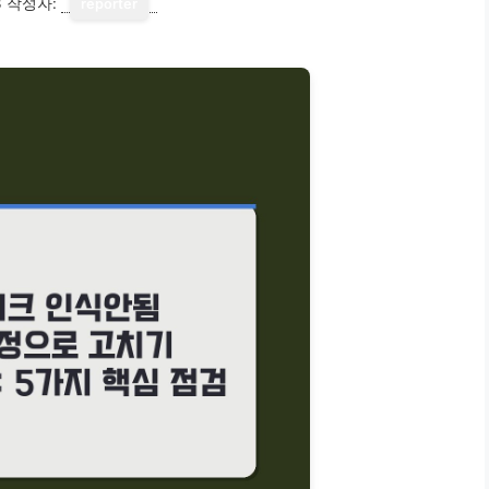
3
작성자:
reporter