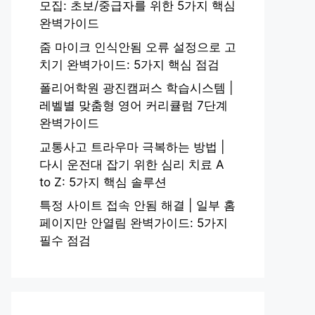
모집: 초보/중급자를 위한 5가지 핵심
완벽가이드
줌 마이크 인식안됨 오류 설정으로 고
치기 완벽가이드: 5가지 핵심 점검
폴리어학원 광진캠퍼스 학습시스템 |
레벨별 맞춤형 영어 커리큘럼 7단계
완벽가이드
교통사고 트라우마 극복하는 방법 |
다시 운전대 잡기 위한 심리 치료 A
to Z: 5가지 핵심 솔루션
특정 사이트 접속 안됨 해결 | 일부 홈
페이지만 안열림 완벽가이드: 5가지
필수 점검