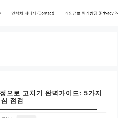
)
연락처 페이지 (Contact)
개인정보 처리방침 (Privacy Pol
설정으로 고치기 완벽가이드: 5가지
핵심 점검