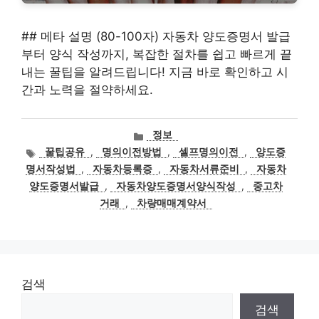
## 메타 설명 (80-100자) 자동차 양도증명서 발급
부터 양식 작성까지, 복잡한 절차를 쉽고 빠르게 끝
내는 꿀팁을 알려드립니다! 지금 바로 확인하고 시
간과 노력을 절약하세요.
카
정보
테
태
꿀팁공유
,
명의이전방법
,
셀프명의이전
,
양도증
고
그
명서작성법
,
자동차등록증
,
자동차서류준비
,
자동차
리
양도증명서발급
,
자동차양도증명서양식작성
,
중고차
거래
,
차량매매계약서
검색
검색