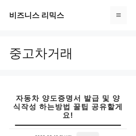
컨
텐
비즈니스 리믹스
메
츠
로
뉴
건
너
중고차거래
뛰
기
자동차 양도증명서 발급 및 양
식작성 하는방법 꿀팁 공유할게
요!