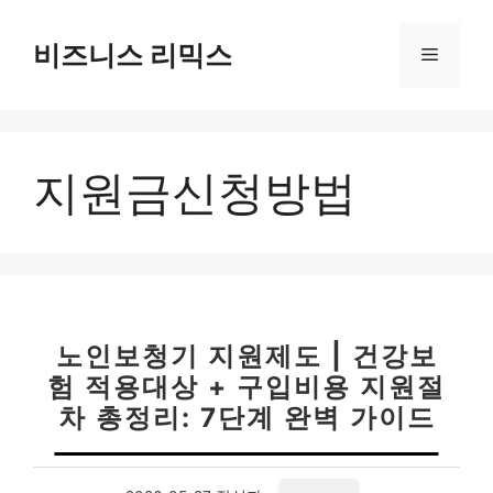
컨
텐
비즈니스 리믹스
메
츠
로
뉴
건
너
지원금신청방법
뛰
기
노인보청기 지원제도 | 건강보
험 적용대상 + 구입비용 지원절
차 총정리: 7단계 완벽 가이드