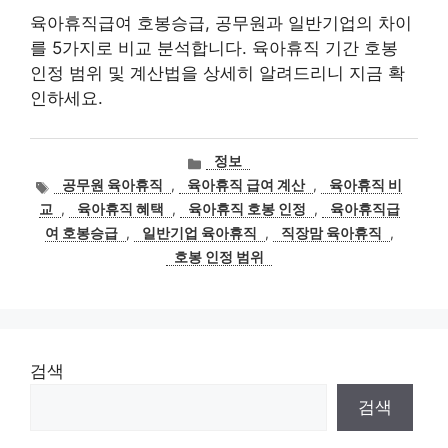
육아휴직급여 호봉승급, 공무원과 일반기업의 차이
를 5가지로 비교 분석합니다. 육아휴직 기간 호봉
인정 범위 및 계산법을 상세히 알려드리니 지금 확
인하세요.
카
정보
테
태
공무원 육아휴직
,
육아휴직 급여 계산
,
육아휴직 비
고
그
교
,
육아휴직 혜택
,
육아휴직 호봉 인정
,
육아휴직급
리
여 호봉승급
,
일반기업 육아휴직
,
직장맘 육아휴직
,
호봉 인정 범위
검색
검색