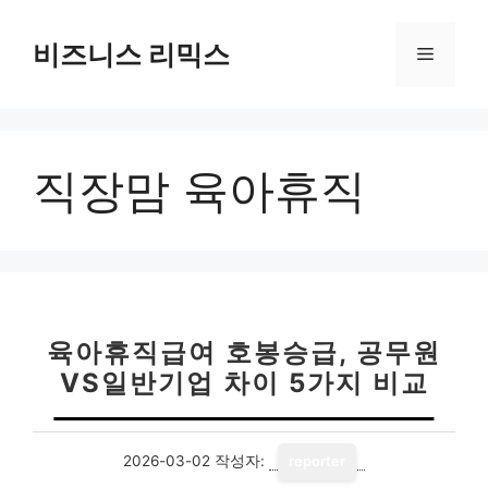
컨
텐
비즈니스 리믹스
메
츠
로
뉴
건
너
직장맘 육아휴직
뛰
기
육아휴직급여 호봉승급, 공무원
VS일반기업 차이 5가지 비교
2026-03-02
작성자:
reporter