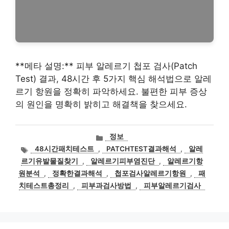
**메타 설명:** 피부 알레르기 첩포 검사(Patch
Test) 결과, 48시간 후 5가지 핵심 해석법으로 알레
르기 항원을 정확히 파악하세요. 불편한 피부 증상
의 원인을 명확히 밝히고 해결책을 찾으세요.
카
정보
테
태
48시간패치테스트
,
PATCHTEST결과해석
,
알레
고
그
르기유발물질찾기
,
알레르기피부염진단
,
알레르기항
리
원분석
,
정확한결과해석
,
첩포검사알레르기항원
,
패
치테스트총정리
,
피부과검사방법
,
피부알레르기검사