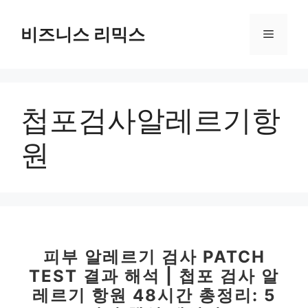
컨
텐
비즈니스 리믹스
메
츠
로
뉴
건
너
첩포검사알레르기항
뛰
기
원
피부 알레르기 검사 PATCH
TEST 결과 해석 | 첩포 검사 알
레르기 항원 48시간 총정리: 5