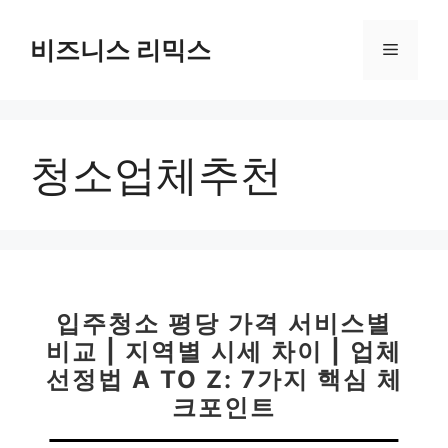
컨
텐
비즈니스 리믹스
메
츠
로
뉴
건
너
청소업체추천
뛰
기
입주청소 평당 가격 서비스별
비교 | 지역별 시세 차이 | 업체
선정법 A TO Z: 7가지 핵심 체
크포인트