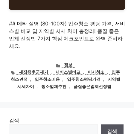
## 메타 설명 (80-100자) 입주청소 평당 가격, 서비
스별 비교 및 지역별 시세 차이 총정리! 품질 좋은
업체 선정법 7가지 핵심 체크포인트로 완벽 준비하
세요.
카
정보
테
태
새집증후군제거
,
서비스별비교
,
이사청소
,
입주
고
그
청소견적
,
입주청소비용
,
입주청소평당가격
,
지역별
리
시세차이
,
청소업체추천
,
품질좋은업체선정법
검색
검색