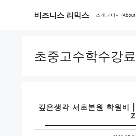
컨
텐
비즈니스 리믹스
소개 페이지 (About
츠
로
건
너
뛰
초중고수학수강료
기
깊은생각 서초본원 학원비 |