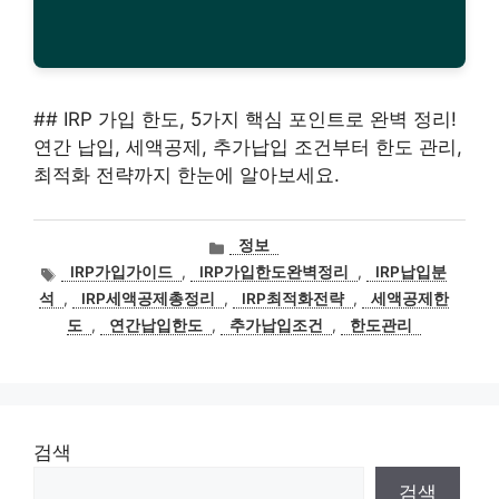
## IRP 가입 한도, 5가지 핵심 포인트로 완벽 정리!
연간 납입, 세액공제, 추가납입 조건부터 한도 관리,
최적화 전략까지 한눈에 알아보세요.
카
정보
테
태
IRP가입가이드
,
IRP가입한도완벽정리
,
IRP납입분
고
그
석
,
IRP세액공제총정리
,
IRP최적화전략
,
세액공제한
리
도
,
연간납입한도
,
추가납입조건
,
한도관리
검색
검색