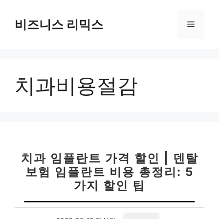
컨
텐
비즈니스 리믹스
메
츠
로
뉴
건
너
치과비용절감
뛰
기
치과 임플란트 가격 할인 | 덴탈
보험 임플란트 비용 총정리: 5
가지 할인 팁