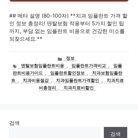
## 메타 설명 (80-100자) **치과 임플란트 가격 할
인 정보 총정리! 덴탈보험 적용부터 5가지 할인 팁
까지, 부담 없는 임플란트 비용으로 건강한 미소를
되찾으세요.**
카
정보
테
태
덴탈보험임플란트비용
,
임플란트가격비교
,
임플
고
그
란트비용가이드
,
임플란트할인정보
,
치과보험임플란
리
트
,
치과비용절감
,
치과임플란트가격할인
,
치과치료
비총정리
,
치과치료비할인
검색
검색