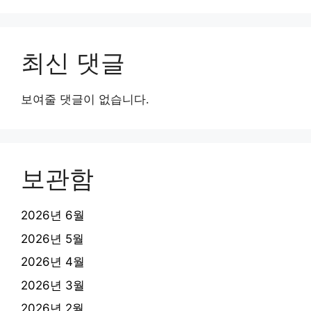
최신 댓글
보여줄 댓글이 없습니다.
보관함
2026년 6월
2026년 5월
2026년 4월
2026년 3월
2026년 2월