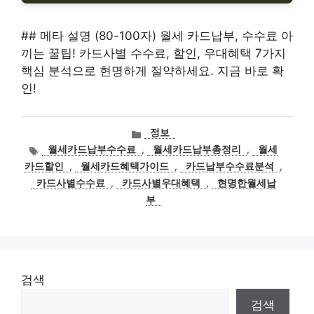
## 메타 설명 (80-100자) 월세 카드납부, 수수료 아
끼는 꿀팁! 카드사별 수수료, 할인, 우대혜택 7가지
핵심 분석으로 현명하게 절약하세요. 지금 바로 확
인!
카
정보
테
태
월세카드납부수수료
,
월세카드납부총정리
,
월세
고
그
카드할인
,
월세카드혜택가이드
,
카드납부수수료분석
,
리
카드사별수수료
,
카드사별우대혜택
,
현명한월세납
부
검색
검색