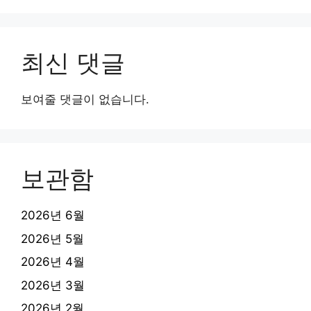
최신 댓글
보여줄 댓글이 없습니다.
보관함
2026년 6월
2026년 5월
2026년 4월
2026년 3월
2026년 2월