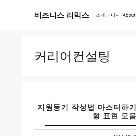
컨
텐
비즈니스 리믹스
소개 페이지 (About
츠
로
건
너
뛰
커리어컨설팅
기
지원동기 작성법 마스터하기 
형 표현 모