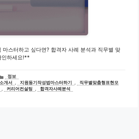
작성법 마스터하고 싶다면? 합격자 사례 분석과 직무별 맞
확인하세요!**
카
정보
테
소개서
,
지원동기작성법마스터하기
,
직무별맞춤형표현모
고
,
커리어컨설팅
,
합격자사례분석
리