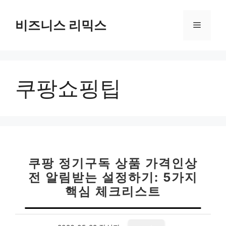
컨
텐
비즈니스 리믹스
메
츠
로
뉴
건
너
쿠팡쇼핑팁
뛰
기
쿠팡 정기구독 상품 가격인상
전 알림받는 설정하기: 5가지
핵심 체크리스트