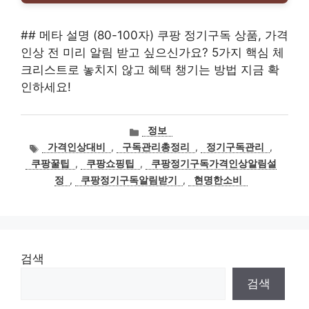
## 메타 설명 (80-100자) 쿠팡 정기구독 상품, 가격
인상 전 미리 알림 받고 싶으신가요? 5가지 핵심 체
크리스트로 놓치지 않고 혜택 챙기는 방법 지금 확
인하세요!
카
정보
테
태
가격인상대비
,
구독관리총정리
,
정기구독관리
,
고
그
쿠팡꿀팁
,
쿠팡쇼핑팁
,
쿠팡정기구독가격인상알림설
리
정
,
쿠팡정기구독알림받기
,
현명한소비
검색
검색