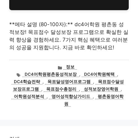
**메타 설명 (80-100자):** dc4어학원 평촌동 성
적보장! 목표점수 달성보장 프로그램으로 확실한 실
력 향상을 경험하세요. 7가지 핵심 혜택으로 여러분
의 성공을 지원합니다. 지금 바로 확인하세요!
카
정보
테
태
DC4어학원평촌동성적보장
,
DC4어학원혜택
,
고
그
DC4학습전략
,
목표달성영어프로그램
,
목표점수달성
리
보장프로그램
,
목표점수총정리
,
성적보장영어학원
,
어학원성적분석
,
영어성적향상가이드
,
평촌동영어학
원