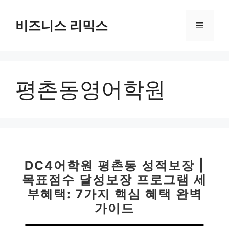
컨
텐
비즈니스 리믹스
메
츠
로
뉴
건
너
평촌동영어학원
뛰
기
DC4어학원 평촌동 성적보장 |
목표점수 달성보장 프로그램 세
부혜택: 7가지 핵심 혜택 완벽
가이드