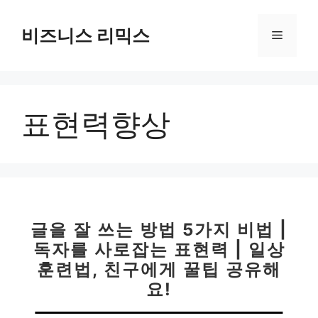
컨
텐
비즈니스 리믹스
메
츠
로
뉴
건
너
표현력향상
뛰
기
글을 잘 쓰는 방법 5가지 비법 |
독자를 사로잡는 표현력 | 일상
훈련법, 친구에게 꿀팁 공유해
요!