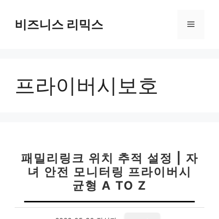
컨
텐
비즈니스 리믹스
메
츠
로
뉴
건
너
프라이버시보호
뛰
기
패밀리링크 위치 추적 설정 | 자
녀 안전 모니터링 프라이버시
균형 A TO Z