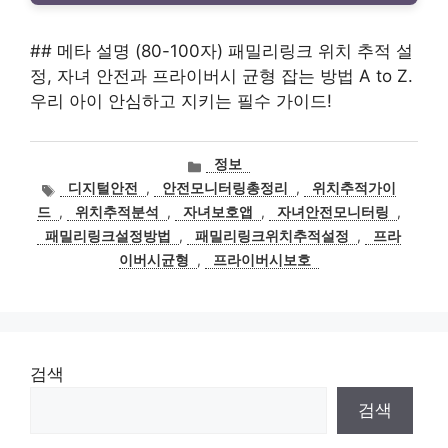
## 메타 설명 (80-100자) 패밀리링크 위치 추적 설
정, 자녀 안전과 프라이버시 균형 잡는 방법 A to Z.
우리 아이 안심하고 지키는 필수 가이드!
카
정보
테
태
디지털안전
,
안전모니터링총정리
,
위치추적가이
고
그
드
,
위치추적분석
,
자녀보호앱
,
자녀안전모니터링
,
리
패밀리링크설정방법
,
패밀리링크위치추적설정
,
프라
이버시균형
,
프라이버시보호
검색
검색