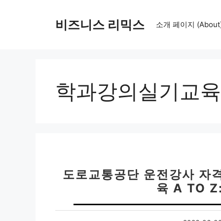
컨
텐
비즈니스 리믹스
소개 페이지 (About
츠
로
건
너
뛰
학과강의실기교육
기
도로교통공단 운전강사 자격증
육 A TO 