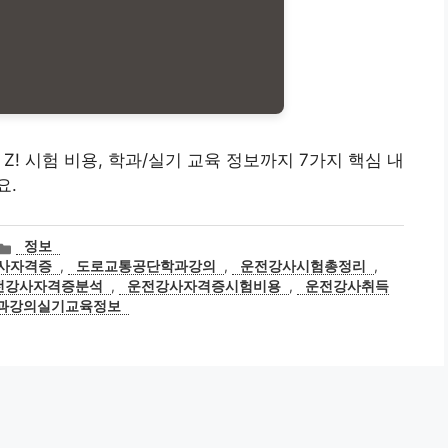
 Z! 시험 비용, 학과/실기 교육 정보까지 7가지 핵심 내
요.
카
정보
테
사자격증
,
도로교통공단학과강의
,
운전강사시험총정리
,
고
전강사자격증분석
,
운전강사자격증시험비용
,
운전강사취득
리
과강의실기교육정보