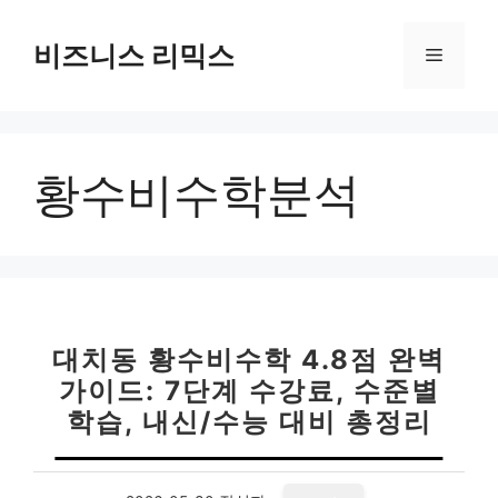
컨
텐
비즈니스 리믹스
메
츠
로
뉴
건
너
황수비수학분석
뛰
기
대치동 황수비수학 4.8점 완벽
가이드: 7단계 수강료, 수준별
학습, 내신/수능 대비 총정리