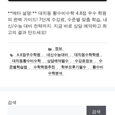
**메타 설명:** 대치동 황수비수학 4.8점 우수 학원
의 완벽 가이드! 7단계 수강료, 수준별 맞춤 학습, 내
신/수능 대비 전략까지. 지금 바로 상담 예약하고 최
고의 결과 만드세요!
카
정보
테
태
4.8점우수학원
,
내신수능대비
,
대치동수학학원
,
고
그
대치동황수비수학
,
상담예약필수
,
수강료정보
,
수
리
준별학습법
,
수학학원추천
,
학부모후기필수
,
황수비
수학분석
검색
검색