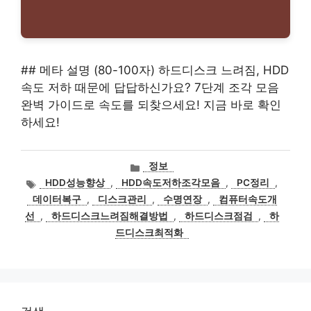
## 메타 설명 (80-100자) 하드디스크 느려짐, HDD
속도 저하 때문에 답답하신가요? 7단계 조각 모음
완벽 가이드로 속도를 되찾으세요! 지금 바로 확인
하세요!
카
정보
테
태
HDD성능향상
,
HDD속도저하조각모음
,
PC정리
,
고
그
데이터복구
,
디스크관리
,
수명연장
,
컴퓨터속도개
리
선
,
하드디스크느려짐해결방법
,
하드디스크점검
,
하
드디스크최적화