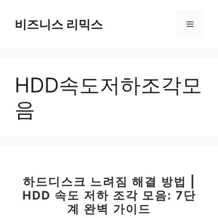
컨
텐
비즈니스 리믹스
메
츠
로
뉴
건
너
HDD속도저하조각모
뛰
기
음
하드디스크 느려짐 해결 방법 |
HDD 속도 저하 조각 모음: 7단
계 완벽 가이드