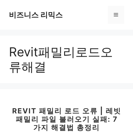
컨
텐
비즈니스 리믹스
메
츠
로
뉴
건
너
Revit패밀리로드오
뛰
기
류해결
REVIT 패밀리 로드 오류 | 레빗
패밀리 파일 불러오기 실패: 7
가지 해결법 총정리